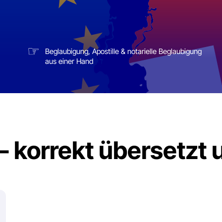
☞
Beglaubigung, Apostille & notarielle Beglaubigung
aus einer Hand
korrekt übersetzt un
I
F
B