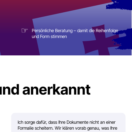
☞
Persönliche Beratung – damit die Reihenfolge
und Form stimmen
d anerkannt
ch sorge dafür, dass Ihre Dokumente nicht an einer
ormalie scheitern. Wir klären vorab genau, was Ihre
ehörde verlangt – und liefern es passgenau.
Übersetzung durch erfahrene Fachübersetzer
Notarielle Beglaubigung in Georgien