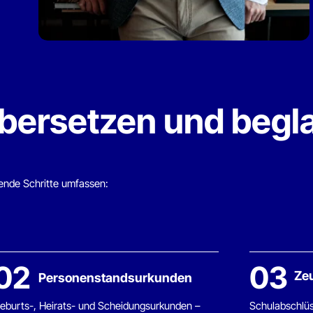
bersetzen und beglaub
Schritte umfassen:
2
03
Zeugnisse 
Personenstandsurkunden
s-, Heirats- und Scheidungsurkunden –
Schulabschlüsse, Hochs
bigt übersetzt für Behörden im In- und
Qualifikationsnachweise 
d.
Anerkennung im Ausland