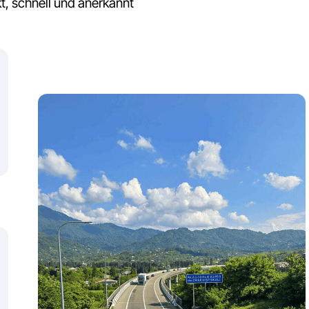
D
P
e