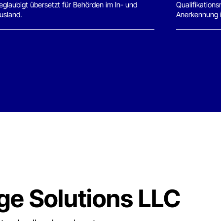
 Solutions LLC
chnell und anerkannt
M