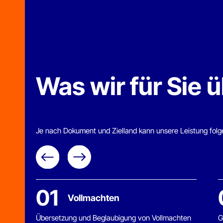
Was wir für Sie ü
Je nach Dokument und Zielland kann unsere Leistung folgende 
01
0
Vollmachten
Übersetzung und Beglaubigung von Vollmachten
Geburt
– etwa für Firmengründung, Immobilienkauf oder
beglau
Behördenvertretung.
Auslan
Übersetzung anfragen