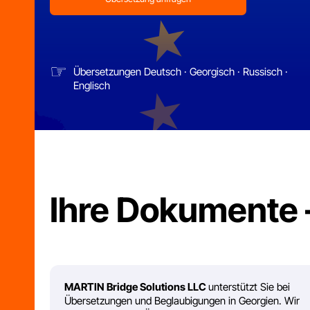
☞
Übersetzungen Deutsch · Georgisch · Russisch ·
Englisch
Ihre Dokumente – 
MARTIN Bridge Solutions LLC
unterstützt Sie bei
WE
Übersetzungen und Beglaubigungen in Georgien. Wir
kümmern uns um Übersetzung, notarielle
Beglaubigung und Apostille – und beraten Sie vorab,
in welcher Reihenfolge und Form Ihre Dokumente
erstellt werden müssen, damit sie im Zielland