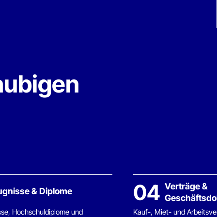
igen
04
Verträge &
& Diplome
Geschäftsdokumente
chuldiplome und
Kauf-, Miet- und Arbeitsverträge,
– beglaubigt für die
Handelsregisterauszüge sowie
.
Geschäftskorrespondenz.