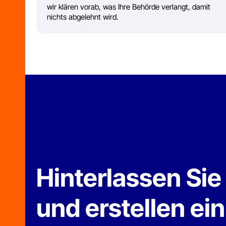
Hinterlassen Sie I
und erstellen ein
Adresse:
Airport Highway 186
1346 Batumi, Georgien
+49
Telefon:
+995 568 722 921
+49 177 398 5817
Email: