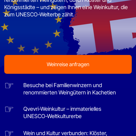
Weinreise anfragen
☞
Besuche bei Familienwinzern und
renommierten Weingütern in Kachetien
☞
Qvevri-Weinkultur – immaterielles
UNESCO-Weltkulturerbe
☞
Wein und Kultur verbunden: Klöster,
Königsstädte und georgische
Gastfreundschaft
Wein und Kultur Georgiens –
persönlich begleitet