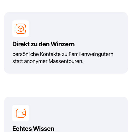
Hinterlassen Sie Ihre
Anfrage – wir beraten Sie
und erstellen ein
unverbindliches Angebot
Adresse:
Airport Highway 186
1346 Batumi, Georgien
Telefon:
Email:
+995 568 722 921
info@martin.ge
+49 177 398 5817