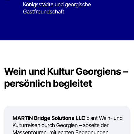
MARTIN Bridge Solutions LLC
plant Wein- und
Kulturreisen durch Georgien – abseits der
Massentouren, mit echten Begegnungen.
Georgien zählt über 500 autochthone Rebsorten
– mehr als jedes andere Weinland der Welt. Wir
bringen Sie direkt zu den Menschen, die diese
Tradition seit Generationen bewahren.
Dabei verbinden wir Wein mit Kultur: Klöster,
historische Städte und die berühmte georgische
Tafel gehören für uns untrennbar zusammen.