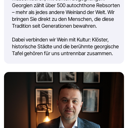
Alfred Martin
Gründer
von
MARTIN Bridge Solutions LLC
in Batumi
Strategischer Berater
bei
MARTIN
Internationale Spedition GmbH
in Berlin
Entwicklungspartner der
HUGO
Transport & Logistics GmbH
in
Braunschweig
Ich kenne die Winzer, die Regionen und die