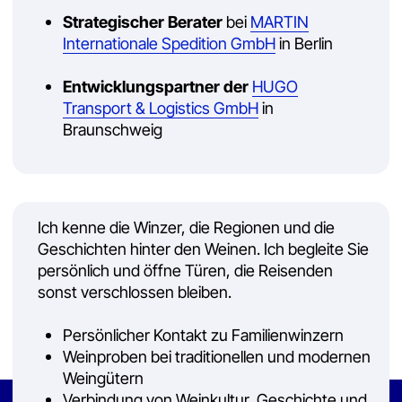
Je nach Interesse und Reisedauer kann Ihre Reise
folgende Bausteine umfassen:
01
02
Kachetien, das
Qvevri – Wein
Herz des Weins
aus der
Tonamphore
Kachetien ist das bekannteste und
Erleben Sie die jahrtausendealte
zugleich größte Anbaugebiet in
Weinherstellung in eingegrabenen
Georgien. Hier, an der Grenze zu
Tongefäßen. Die Methode der
Armenien und am Fuße des
Qvevri-Weinherstellung zählt zum
Kaukasus, wird fast 80 % des
immateriellen Kulturerbe der
gesamten georgischen Weins
UNESCO.
erzeugt. Besuche bei
Familienwinzern und renommierten
Weingütern inklusive.
Weinreise anfragen